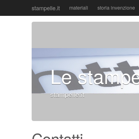
stampelle.it
materiali
storia invenzione
Le stampe
stampelle.it
Contatti